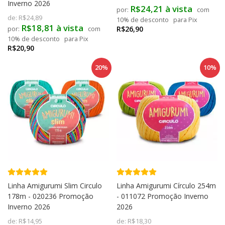
Inverno 2026
R$24,21 à vista
com
de:
R$24,89
10% de desconto
para Pix
R$18,81 à vista
R$26,90
com
10% de desconto
para Pix
R$20,90
20%
10%
Linha Amigurumi Slim Circulo
Linha Amigurumi Círculo 254m
178m - 020236 Promoção
- 011072 Promoção Inverno
Inverno 2026
2026
de:
R$14,95
de:
R$18,30