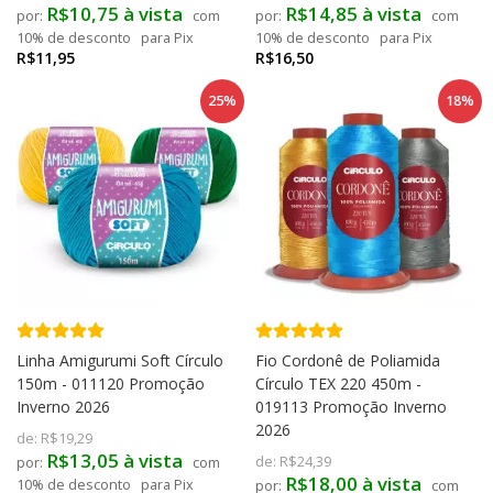
R$10,75 à vista
R$14,85 à vista
com
com
10% de desconto
para Pix
10% de desconto
para Pix
R$11,95
R$16,50
25%
18%
Linha Amigurumi Soft Círculo
Fio Cordonê de Poliamida
150m - 011120 Promoção
Círculo TEX 220 450m -
Inverno 2026
019113 Promoção Inverno
2026
de:
R$19,29
R$13,05 à vista
de:
R$24,39
com
R$18,00 à vista
10% de desconto
para Pix
com