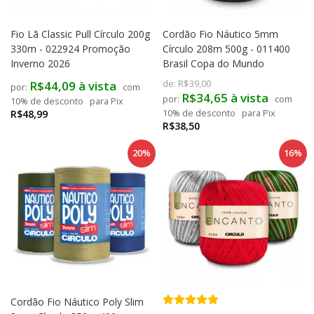
Fio Lã Classic Pull Círculo 200g
Cordão Fio Náutico 5mm
330m - 022924 Promoção
Círculo 208m 500g - 011400
Inverno 2026
Brasil Copa do Mundo
R$44,09 à vista
de:
R$39,00
com
R$34,65 à vista
com
10% de desconto
para Pix
R$48,99
10% de desconto
para Pix
R$38,50
20%
16%
Cordão Fio Náutico Poly Slim