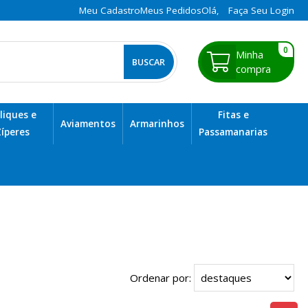
Meu Cadastro
Meus Pedidos
Olá,
Faça Seu Login
0
liques e
Fitas e
Aviamentos
Armarinhos
íperes
Passamanarias
Ordenar por: