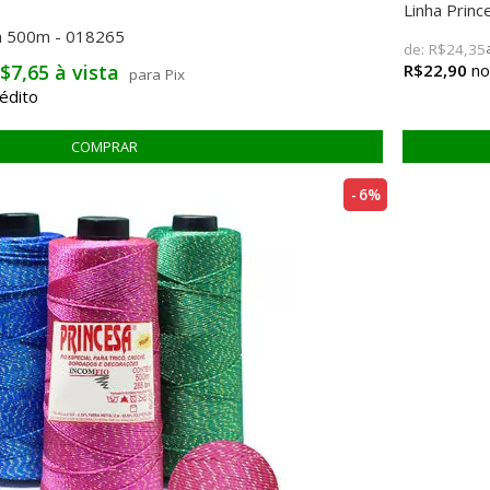
Linha Princ
da 500m - 018265
de:
R$24,35
R$22,90
$7,65 à vista
para Pix
6%