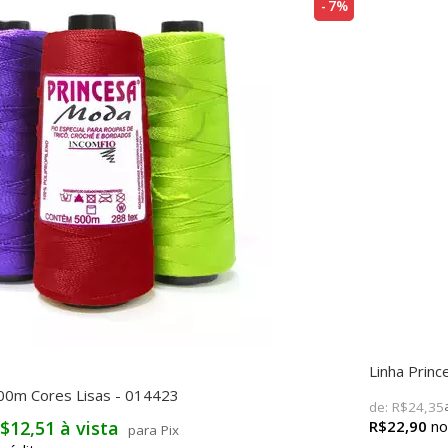
7%
Linha Prin
00m Cores Lisas - 014423
de:
R$24,35
R$22,90
$12,51 à vista
para Pix