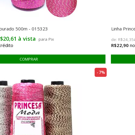
 Dourado 500m - 015323
Linha Prin
$20,61 à vista
para Pix
de:
R$24,35
R$22,90
7%