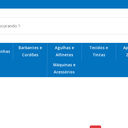
Barbantes e
Agulhas e
Tecidos e
Ap
Linhas
Cordões
Alfinetes
Tintas
Z
Telas de Plástico para Bolsas
Máquinas e
Acessórios