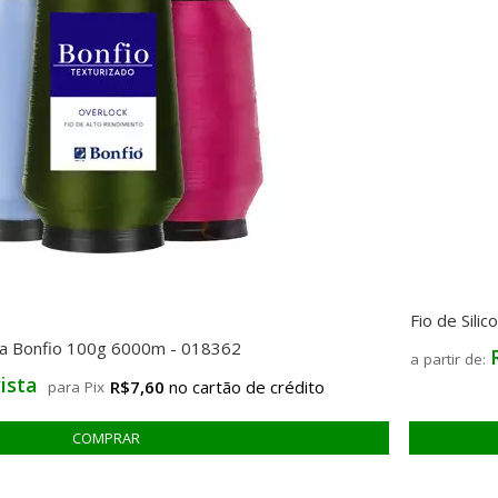
Fio de Sil
ra Bonfio 100g 6000m - 018362
ista
R$7,60
para Pix