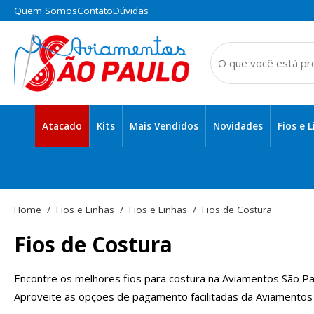
Quem Somos
Contato
Dúvidas
Atacado
Kits
Mais Vendidos
Novidades
Fios e 
Alças e Cordões
Itens Domésticos e de Costura
Fios e Linhas
Fios e Linhas
Fios de Costura
Fios de Costura
Encontre os melhores fios para costura na Aviamentos São Paul
Aproveite as opções de pagamento facilitadas da Aviamentos