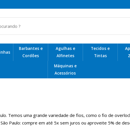
Barbantes e
Agulhas e
Tecidos e
Ap
Linhas
Cordões
Alfinetes
Tintas
Z
Telas de Plástico para Bolsas
Máquinas e
Acessórios
o. Temos uma grande variedade de fios, como o fio de overlock, o
 São Paulo: compre em até 5x sem juros ou aproveite 5% de des