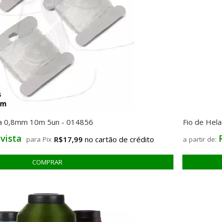
aca 0,8mm 10m 5un - 014856
Fio de Hel
 vista
R$17,99
para Pix