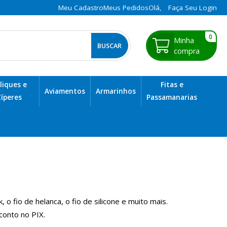
Meu Cadastro
Meus Pedidos
Olá,
Faça Seu Login
0
liques e
Fitas e
Aviamentos
Armarinhos
íperes
Passamanarias
 fio de helanca, o fio de silicone e muito mais.
conto no PIX.