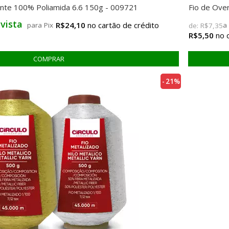
ente 100% Poliamida 6.6 150g - 009721
Fio de Ove
 vista
R$24,10
para Pix
de:
R$7,35
R$5,50
21%