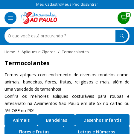
Meu Cadastro
Meus Pedidos
Entrar
0
Apliques e Zíperes
Termocolantes
Termocolantes
Temos apliques com enchimento de diversos modelos como:
animais, bandeiras, flores, frutas, religiosos e mais, além de
uma variedade de tamanhos!
Confira os melhores apliques costuráveis para roupas e
artesanato na Aviamentos São Paulo em até 5x no cartão ou
5% OFF no PIX!
Animais
Bandeiras
Desenhos Infantis
Flores e Frutas
Letras e Números