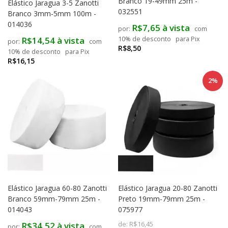
Branco 19-49mm 25m -
Elástico Jaragua 3-5 Zanotti
032551
Branco 3mm-5mm 100m -
014036
R$7,65 à vista
com
R$14,54 à vista
10% de desconto
para Pix
com
R$8,50
10% de desconto
para Pix
R$16,15
2%
Elástico Jaragua 60-80 Zanotti
Elástico Jaragua 20-80 Zanotti
Branco 59mm-79mm 25m -
Preto 19mm-79mm 25m -
014043
075977
R$34,52 à vista
de:
R$16,45
com