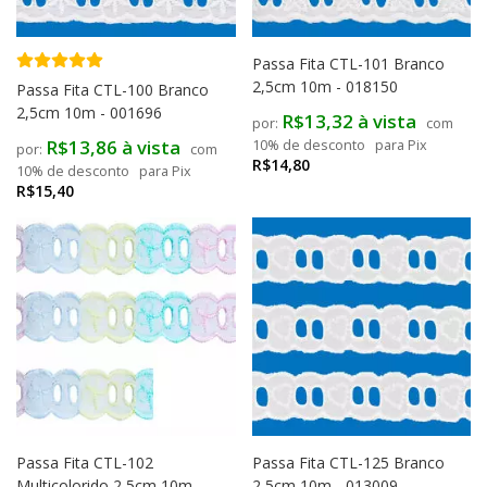
Passa Fita CTL-101 Branco
2,5cm 10m - 018150
Passa Fita CTL-100 Branco
2,5cm 10m - 001696
R$13,32 à vista
com
R$13,86 à vista
10% de desconto
para Pix
com
R$14,80
10% de desconto
para Pix
R$15,40
Passa Fita CTL-102
Passa Fita CTL-125 Branco
Multicolorido 2,5cm 10m -
2,5cm 10m - 013009