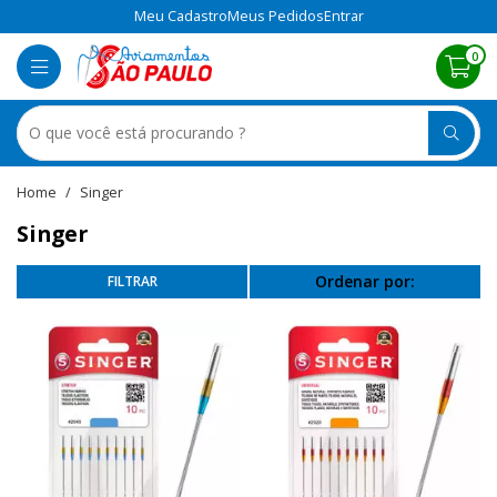
Meu Cadastro
Meus Pedidos
Entrar
0
Singer
Singer
Ordenar por: