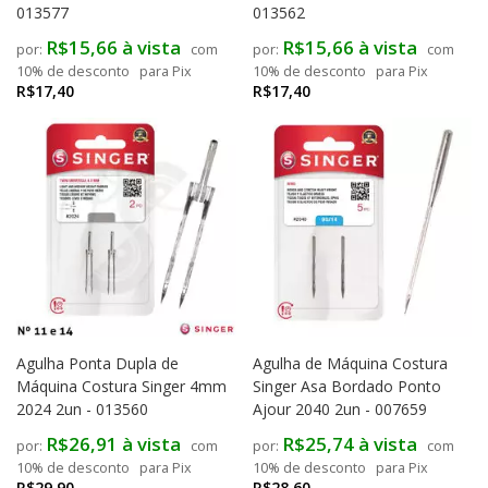
013577
013562
R$15,66 à vista
R$15,66 à vista
com
com
10% de desconto
para Pix
10% de desconto
para Pix
R$17,40
R$17,40
Agulha Ponta Dupla de
Agulha de Máquina Costura
Máquina Costura Singer 4mm
Singer Asa Bordado Ponto
2024 2un - 013560
Ajour 2040 2un - 007659
R$26,91 à vista
R$25,74 à vista
com
com
10% de desconto
para Pix
10% de desconto
para Pix
R$29,90
R$28,60