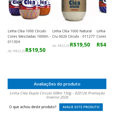
Linha Cléa 1000 Círculo
Linha Cléa 1000 Natural
Linha Cléa
Cores Mescladas 1000m -
Cru 0020 Círculo - 011277
Cores Mes
011304
R$19,50
R$4,80
de:
R$22,25
R$19,50
de:
R$22,25
Avaliações do produto
Linha Cléa Duplo Circulo 508m 150g - 020126 Promoção
Inverno 2026
O que achou deste produto?
AVALIE ESTE PRODUTO