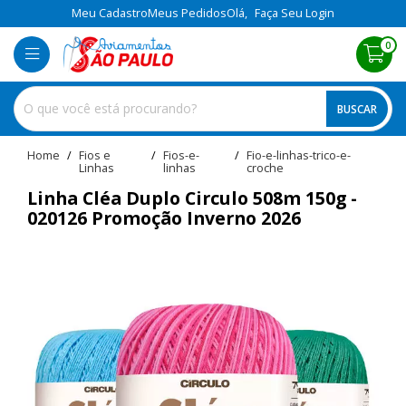
Meu Cadastro
Meus Pedidos
Olá,
Faça Seu Login
0
BUSCAR
home
Fios e
fios-e-
fio-e-linhas-trico-e-
Linhas
linhas
croche
Linha Cléa Duplo Circulo 508m 150g -
020126 Promoção Inverno 2026