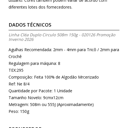
usuário. Cores também podem variar de acordo com
diferentes lotes dos fornecedores.
DADOS TÉCNICOS
Linha Cléa Duplo Circulo 508m 150g - 020126 Promoção
Inverno 2026
Agulhas Recomendada: 2mm - 4mm para Tricô / 2mm para
Crochê
Regulagem para máquina: 8
TEX:295
Composição: Feita 100% de Algodão Mrcerizado
Ref: Ne 8/4
Quantidade por Pacote: 1 Unidade
Tamanho Novelo: 9cmx12cm
Metragem: 508m ou 555J (Aproximadamente)
Peso: 150g