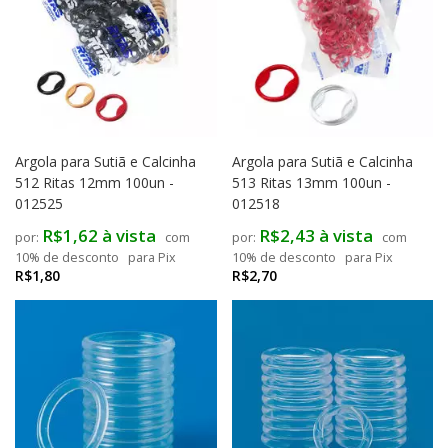
Argola para Sutiã e Calcinha
Argola para Sutiã e Calcinha
512 Ritas 12mm 100un -
513 Ritas 13mm 100un -
012525
012518
R$1,62 à vista
R$2,43 à vista
com
com
10% de desconto
para Pix
10% de desconto
para Pix
R$1,80
R$2,70