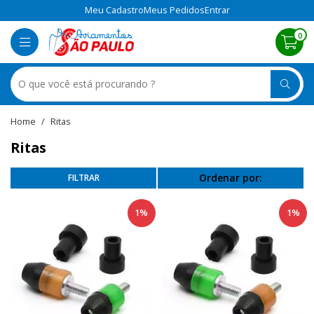
Meu Cadastro
Meus Pedidos
Entrar
0
Ritas
Ritas
Ordenar por:
1%
1%