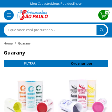
Meu Cadastro
Meus Pedidos
Entrar
0
Guarany
Guarany
Ordenar por: