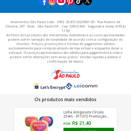
Aviamentos São Paulo Ltda - CNPJ: 26.872.552/0001-83 - Rua Rubino de
Oliveira, 297 - Brás - São Paulo/SP - Cep: 03012-060 - Segunda à Sexta, 8:00 às
17:00
As fotos dos produtos são meramente ilustrativas e as cores apresentadas
podem sofrer variação de tonalidade de acordo com a configuração do
monitor. Preços, promoções e formas de pagamento válidos
exclusivamente para compras através da loja virtual e enquanto durar o
estoque. Os preços apresentados são válidos para pagamentos a vista e
podem sofrer alterações sem aviso prévio. Vendas sujeitas a análise e
confirmação de dados.