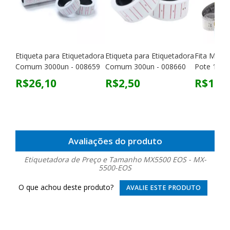
Etiqueta para Etiquetadora
Etiqueta para Etiquetadora
Fita Métri
Comum 3000un - 008659
Comum 300un - 008660
Pote 150c
R$26,10
R$2,50
R$17,0
Avaliações do produto
Etiquetadora de Preço e Tamanho MX5500 EOS - MX-
5500-EOS
O que achou deste produto?
AVALIE ESTE PRODUTO