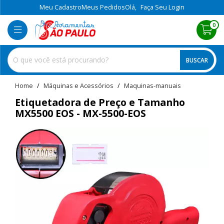
Meu Cadastro
Meus Pedidos
Olá,
Faça Seu Login
0
BUSCAR
home
Máquinas e Acessórios
maquinas-manuais
Etiquetadora de Preço e Tamanho
MX5500 EOS - MX-5500-EOS