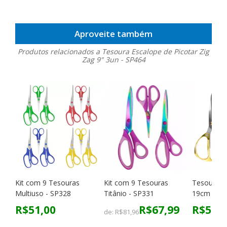
Aproveite também
Produtos relacionados a Tesoura Escalope de Picotar Zig
Zag 9" 3un - SP464
Kit com 9 Tesouras
Kit com 9 Tesouras
Tesoura R
Multiuso - SP328
Titânio - SP331
19cm 3un 
R$51,00
R$67,99
R$57,0
de:
R$81,96