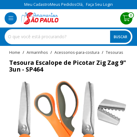
Meu Cadastro
Meus Pedidos
Olá,
Faça Seu Login
0
BUSCAR
home
Armarinhos
acessorios-para-costura
tesouras
Tesoura Escalope de Picotar Zig Zag 9"
3un - SP464