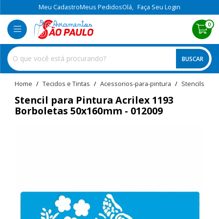
Meu Cadastro
Meus Pedidos
Olá,
Faça Seu Login
0
BUSCAR
home
Tecidos e Tintas
acessorios-para-pintura
stencils
Stencil para Pintura Acrilex 1193
Borboletas 50x160mm - 012009