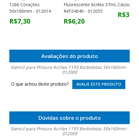
1266 Corações
Fluorescente Acrilex 37mL
Cássia - 0
50x160mm - 012014
Ref.04040 - 012055
R$3,75
R$7,30
R$6,20
Avaliações do produto
Stencil para Pintura Acrilex 1193 Borboletas 50x160mm -
012009
O que achou deste produto?
AVALIE ESTE PRODUTO
Dúvidas sobre o produto
Stencil para Pintura Acrilex 1193 Borboletas 50x160mm -
012009