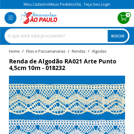
Meu Cadastro
Meus Pedidos
Olá,
Faça Seu Login
0
BUSCAR
home
Fitas e Passamanarias
rendas
algodao
Renda de Algodão RA021 Arte Punto
4,5cm 10m - 018232