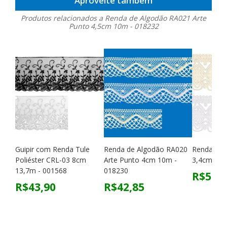
Aproveite também
Produtos relacionados a Renda de Algodão RA021 Arte
Punto 4,5cm 10m - 018232
Guipir com Renda Tule
Renda de Algodão RA020
Renda Leq
Poliéster CRL-03 8cm
Arte Punto 4cm 10m -
3,4cm Co
13,7m - 001568
018230
R$56,3
R$43,90
R$42,85