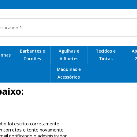
Barbantes e
Agulhas e
Tecidos e
Ap
Linhas
Cordões
Alfinetes
Tintas
Z
Telas de Plástico para Bolsas
Máquinas e
Acessórios
aixo:
nho foi escrito corretamente.
m corretos e tente novamente.
ail notificando o administrador.