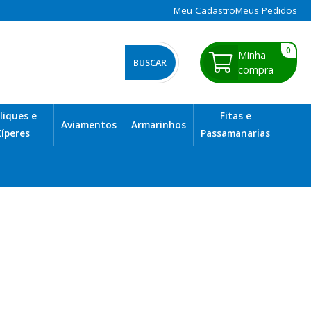
Meu Cadastro
Meus Pedidos
0
liques e
Fitas e
Aviamentos
Armarinhos
íperes
Passamanarias