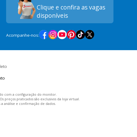
Clique e confira as vagas
disponíveis
Acompanhe-nos:
leto
rdo com a configuração do monitor.
preços praticados são exclusivos da loja virtual.
s a análise e confirmação de dados.