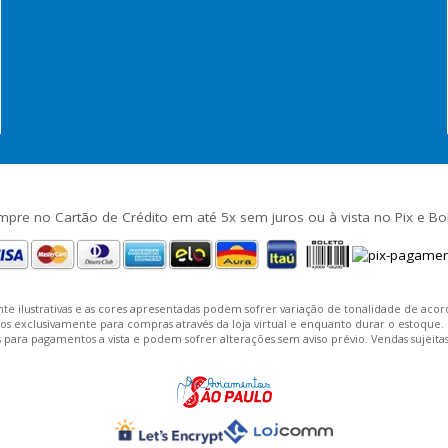
pre no Cartão de Crédito em até 5x sem juros ou à vista no Pix e Bo
te ilustrativas e as cores apresentadas podem sofrer variação de tonalidade de aco
exclusivamente para compras através da loja virtual e enquanto durar o estoque. Os 
 para pagamentos a vista e podem sofrer alterações sem aviso prévio. Vendas sujeita