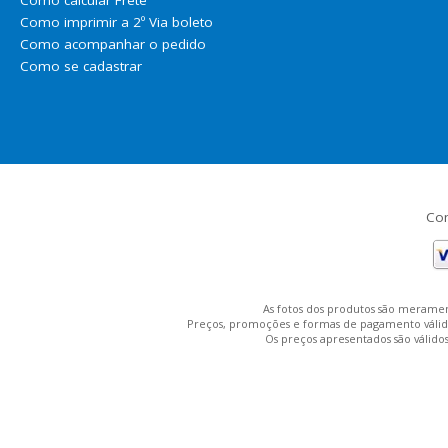
Como imprimir a 2º Via boleto
Como acompanhar o pedido
Como se cadastrar
Com
As fotos dos produtos são meramen
Preços, promoções e formas de pagamento válidos 
Os preços apresentados são válidos