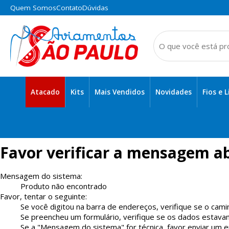
Quem Somos
Contato
Dúvidas
Atacado
Kits
Mais Vendidos
Novidades
Fios e 
Alças e Cordões
Itens Domésticos e de Costura
Favor verificar a mensagem ab
Mensagem do sistema:
Produto não encontrado
Favor, tentar o seguinte:
Se você digitou na barra de endereços, verifique se o cami
Se preencheu um formulário, verifique se os dados estava
Se a "Mensagem do sistema" for técnica, favor enviar um em