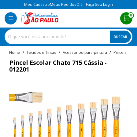
Meu Cadastro
Meus Pedidos
Olá,
Faça Seu Login
0
BUSCAR
home
Tecidos e Tintas
acessorios-para-pintura
pinceis
Pincel Escolar Chato 715 Cássia -
012201