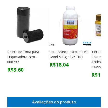
Rolete de Tinta para
Cola Branca Escolar Tek
Tinta Metá
Etiquetadora 2cm -
Bond 500g - 1260101
Colors par
008797
Acrilex 37
R$18,04
014557
R$3,60
R$13,7
Avaliações do produto