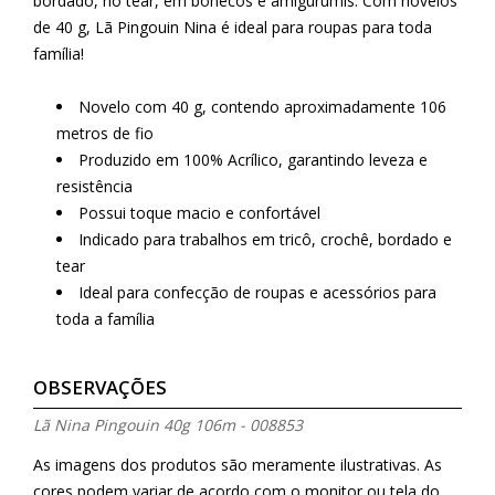
bordado, no tear, em bonecos e amigurumis. Com novelos
de 40 g, Lã Pingouin Nina é ideal para roupas para toda
família!
Novelo com 40 g, contendo aproximadamente 106
metros de fio
Produzido em 100% Acrílico, garantindo leveza e
resistência
Possui toque macio e confortável
Indicado para trabalhos em tricô, crochê, bordado e
tear
Ideal para confecção de roupas e acessórios para
toda a família
OBSERVAÇÕES
Lã Nina Pingouin 40g 106m - 008853
As imagens dos produtos são meramente ilustrativas. As
cores podem variar de acordo com o monitor ou tela do