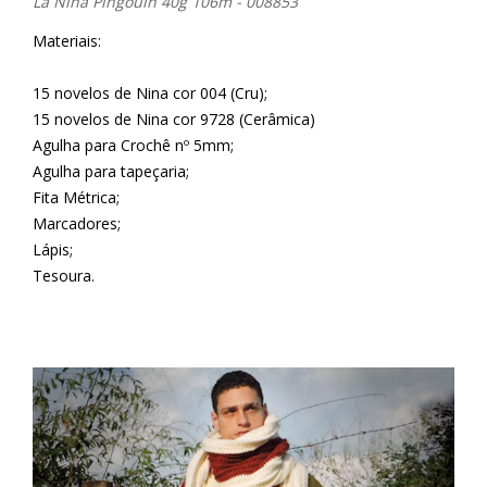
Lã Nina Pingouin 40g 106m - 008853
Materiais:
15 novelos de Nina cor 004 (Cru);
15 novelos de Nina cor 9728 (Cerâmica)
Agulha para Crochê nº 5mm;
Agulha para tapeçaria;
Fita Métrica;
Marcadores;
Lápis;
Tesoura.