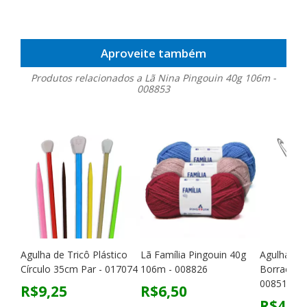
Aproveite também
Produtos relacionados a Lã Nina Pingouin 40g 106m -
008853
Agulha de Tricô Plástico
Lã Família Pingouin 40g
Agulha de
Círculo 35cm Par - 017074
106m - 008826
Borracha 
008519
R$9,25
R$6,50
R$4,60