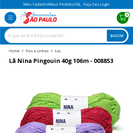
Meu Cadastro
Meus Pedidos
Olá,
Faça Seu Login
0
BUSCAR
home
Fios e Linhas
las
Lã Nina Pingouin 40g 106m - 008853