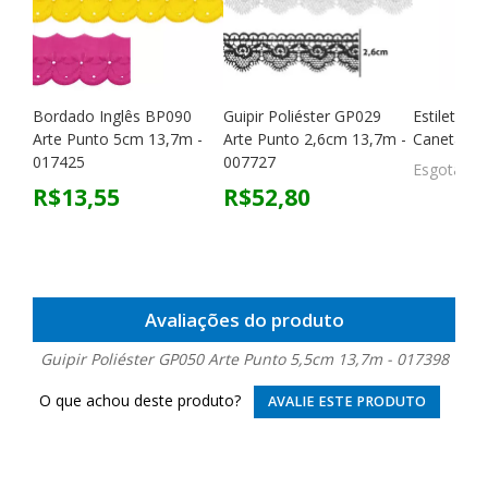
Bordado Inglês BP090
Guipir Poliéster GP029
Estilete d
Arte Punto 5cm 13,7m -
Arte Punto 2,6cm 13,7m -
Caneta Me
017425
007727
Esgotado
R$13,55
R$52,80
Avaliações do produto
Guipir Poliéster GP050 Arte Punto 5,5cm 13,7m - 017398
O que achou deste produto?
AVALIE ESTE PRODUTO