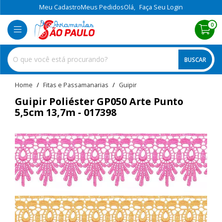
Meu Cadastro
Meus Pedidos
Olá,
Faça Seu Login
0
BUSCAR
home
Fitas e Passamanarias
guipir
Guipir Poliéster GP050 Arte Punto
5,5cm 13,7m - 017398