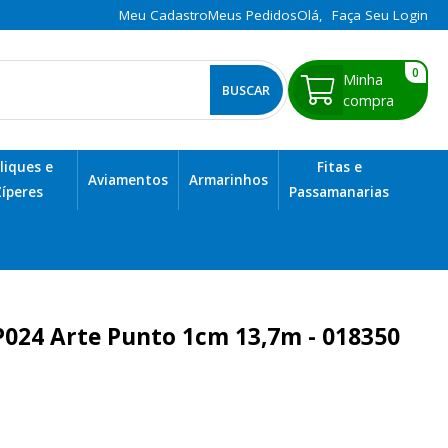
Meu Cadastro
Meus Pedidos
Olá,
Faça Seu Login
0
BUSCAR
liques e
Fitas e
Aviamentos
Armarinhos
íperes
Passamanarias
GP024 Arte Punto 1cm 13,7m - 018350