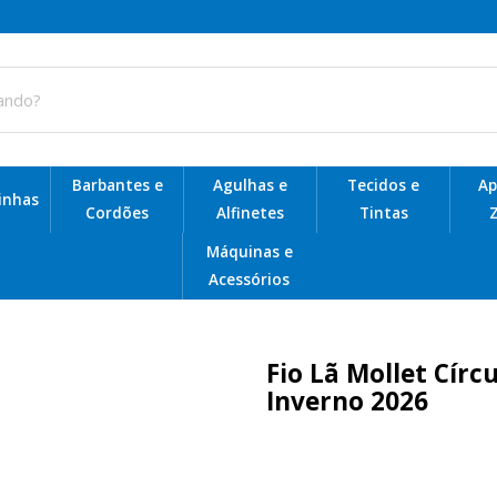
Barbantes e
Agulhas e
Tecidos e
Ap
Linhas
Cordões
Alfinetes
Tintas
Z
Telas de Plástico para Bolsas
Máquinas e
Acessórios
Fio Lã Mollet Cír
Inverno 2026