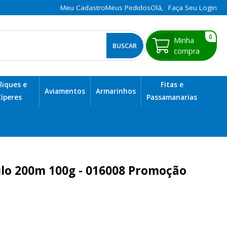
Meu Cadastro
Meus Pedidos
Olá,
Faça Seu Login
0
BUSCAR
liques e
Fitas e
Aviamentos
Armarinhos
íperes
Passamanarias
culo 200m 100g - 016008 Promoção