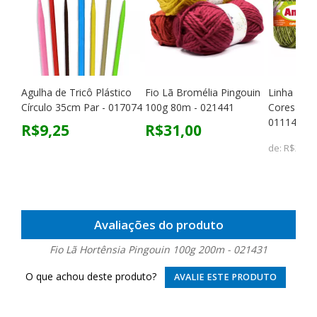
Agulha de Tricô Plástico
Fio Lã Bromélia Pingouin
Linha Anne
Círculo 35cm Par - 017074
100g 80m - 021441
Cores Mes
011145
R$9,25
R$31,00
de:
R$22,2
Avaliações do produto
Fio Lã Hortênsia Pingouin 100g 200m - 021431
O que achou deste produto?
AVALIE ESTE PRODUTO