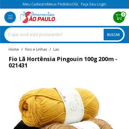
Meu Cadastro
Meus Pedidos
Olá,
Faça Seu Login
0
BUSCAR
home
Fios e Linhas
las
Fio Lã Hortênsia Pingouin 100g 200m -
021431