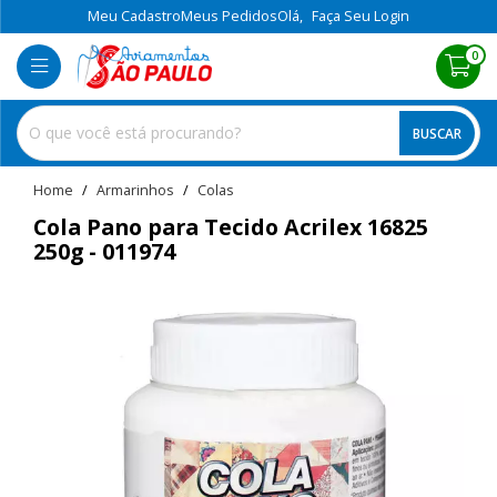
Meu Cadastro
Meus Pedidos
Olá,
Faça Seu Login
0
BUSCAR
home
Armarinhos
colas
Cola Pano para Tecido Acrilex 16825
250g - 011974