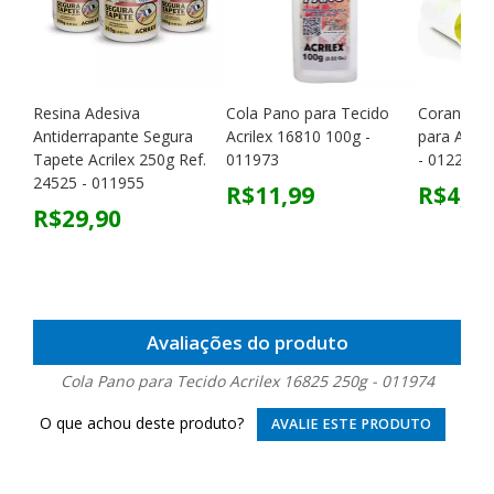
Resina Adesiva
Cola Pano para Tecido
Corante G
Antiderrapante Segura
Acrilex 16810 100g -
para Algo
Tapete Acrilex 250g Ref.
011973
- 012256
24525 - 011955
R$11,99
R$4,60
R$29,90
Avaliações do produto
Cola Pano para Tecido Acrilex 16825 250g - 011974
O que achou deste produto?
AVALIE ESTE PRODUTO