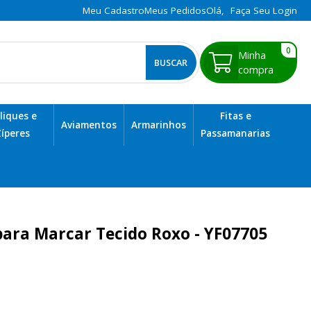
Meu Cadastro
Meus Pedidos
Olá,
Faça Seu Login
0
BUSCAR
liques e
Fitas e
Aviamentos
Armarinhos
íperes
Passamanarias
ara Marcar Tecido Roxo - YF07705