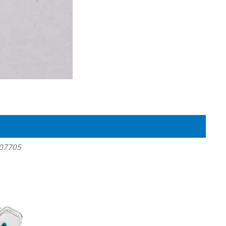
F07705