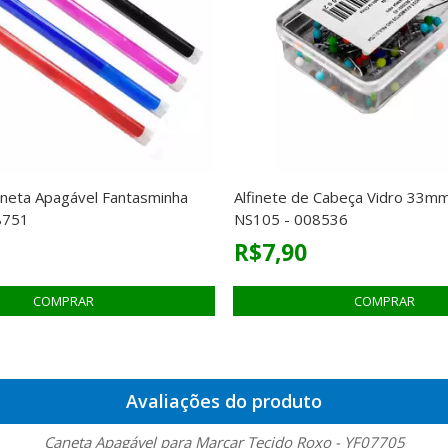
aneta Apagável Fantasminha
Alfinete de Cabeça Vidro 33m
8751
NS105 - 008536
R$7,90
Avaliações do produto
Caneta Apagável para Marcar Tecido Roxo - YF07705