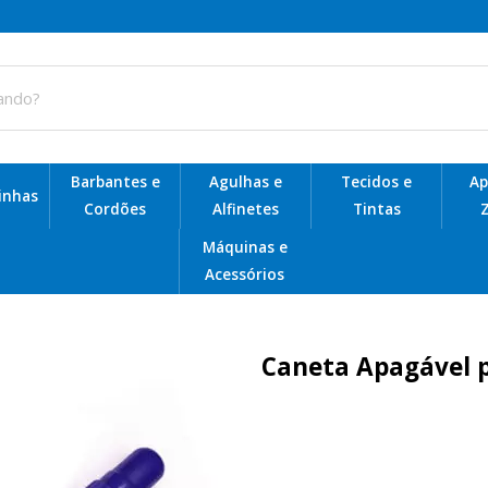
Barbantes e
Agulhas e
Tecidos e
Ap
Linhas
Cordões
Alfinetes
Tintas
Z
Telas de Plástico para Bolsas
Máquinas e
Acessórios
Caneta Apagável p