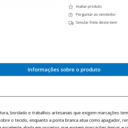
Avaliar produto
Perguntar ao vendedor
Simular frete deste item
Informações sobre o produto
stura, bordado e trabalhos artesanais que exigem marcações temp
s sobre o tecido, enquanto a ponta branca atua como apagador, rem
a excelente aliada em projetos que exigem marcações limpas e re