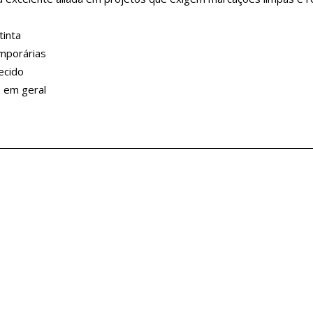
tinta
mporárias
ecido
o em geral