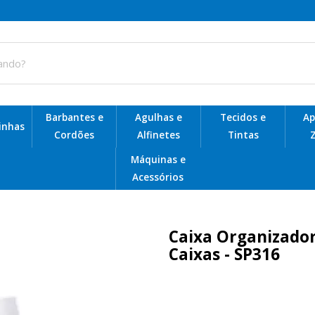
Barbantes e
Agulhas e
Tecidos e
Ap
Linhas
Cordões
Alfinetes
Tintas
Z
Telas de Plástico para Bolsas
Máquinas e
Acessórios
Caixa Organizador
Caixas - SP316