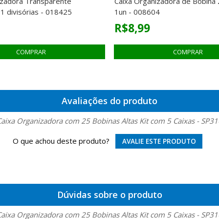
izadora Transparente
Caixa Organizadora de Bobina
1 divisórias - 018425
1un - 008604
R$8,99
Avaliações do produto
Caixa Organizadora com 25 Bobinas Altas Kit com 5 Caixas - SP31
O que achou deste produto?
AVALIE ESTE PRODUTO
Dúvidas sobre o produto
Caixa Organizadora com 25 Bobinas Altas Kit com 5 Caixas - SP31