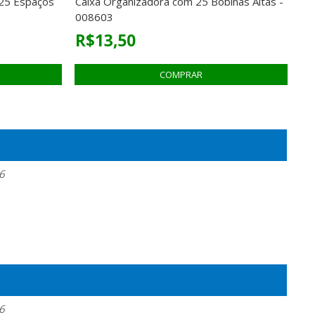
 25 Espaços
Caixa Organizadora com 25 Bobinas Altas -
008603
R$13,50
6
6