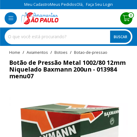
Meu Cadastro
Meus Pedidos
Olá,
Faça Seu Login
0
BUSCAR
home
Aviamentos
botoes
botao-de-pressao
Botão de Pressão Metal 1002/80 12mm
Niquelado Baxmann 200un - 013984
menu07