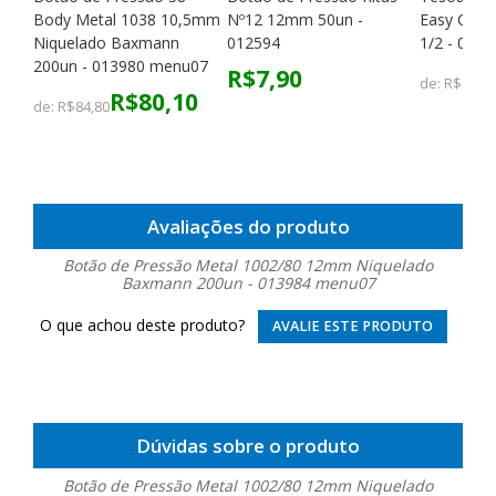
Body Metal 1038 10,5mm
Nº12 12mm 50un -
Easy Cut 
Niquelado Baxmann
012594
1/2 - 0099
200un - 013980 menu07
R$7,90
de:
R$19,5
R$80,10
de:
R$84,80
Avaliações do produto
Botão de Pressão Metal 1002/80 12mm Niquelado
Baxmann 200un - 013984 menu07
O que achou deste produto?
AVALIE ESTE PRODUTO
Dúvidas sobre o produto
Botão de Pressão Metal 1002/80 12mm Niquelado