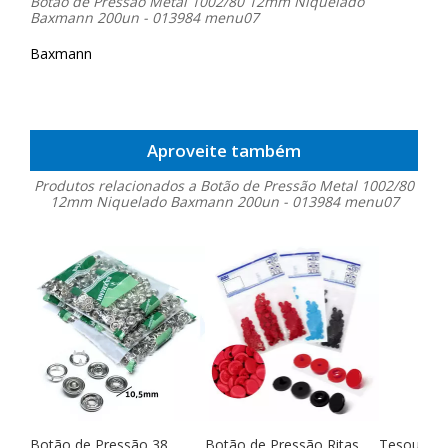
Botão de Pressão Metal 1002/80 12mm Niquelado
Baxmann 200un - 013984 menu07
Baxmann
Aproveite também
Produtos relacionados a Botão de Pressão Metal 1002/80
12mm Niquelado Baxmann 200un - 013984 menu07
Botão de Pressão 38
Botão de Pressão Ritas
Tesoura Pa