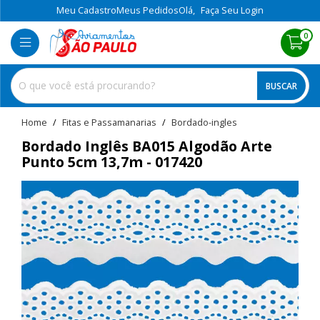
Meu Cadastro
Meus Pedidos
Olá,
Faça Seu Login
0
BUSCAR
home
Fitas e Passamanarias
bordado-ingles
Bordado Inglês BA015 Algodão Arte
Punto 5cm 13,7m - 017420