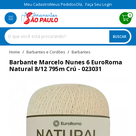
Meu Cadastro
Meus Pedidos
Olá,
Faça Seu Login
0
BUSCAR
home
Barbantes e Cordões
barbantes
Barbante Marcelo Nunes 6 EuroRoma
Natural 8/12 795m Crú - 023031