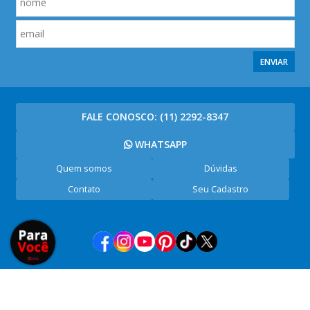
ENVIAR
FALE CONOSCO:
(11) 2292-8347
WHATSAPP
Quem somos
Dúvidas
Contato
Seu Cadastro
Aviamentos São Paulo Ltda - CNPJ: 26.872.552/0001-83 - Rua Rubino de
Oliveira, 297 - Brás - São Paulo/SP - Cep: 03012-060 - Segunda à Sexta, 8:00 às
17:00