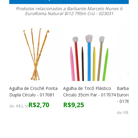
Produtos relacionados a Barbante Marcelo Nunes 6
EuroRoma Natural 8/12 795m Crú - 023031
Agulha de Crochê Ponta
Agulha de Tricô Plástico
Barbante E
Dupla Círculo - 017081
Círculo 35cm Par - 017074
Euroroma 
- 017636
R$2,70
R$9,25
de:
R$3,10
de:
R$4,50