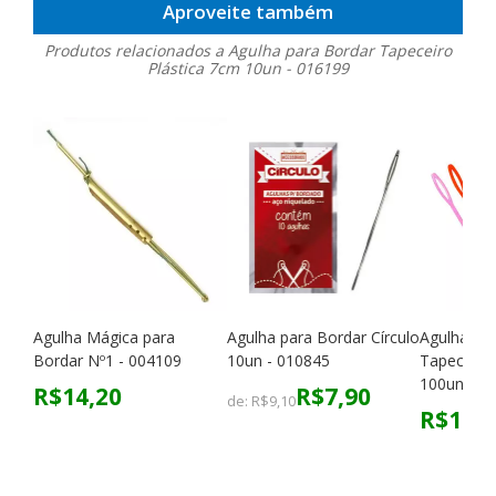
Aproveite também
Produtos relacionados a Agulha para Bordar Tapeceiro
Plástica 7cm 10un - 016199
Agulha Mágica para
Agulha para Bordar Círculo
Agulha pa
Bordar Nº1 - 004109
10un - 010845
Tapeceiro 
100un - S
R$14,20
R$7,90
de:
R$9,10
R$14,0