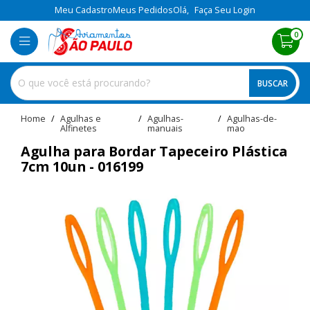
Meu Cadastro
Meus Pedidos
Olá,
Faça Seu Login
0
BUSCAR
home
Agulhas e
agulhas-
agulhas-de-
Alfinetes
manuais
mao
Agulha para Bordar Tapeceiro Plástica
7cm 10un - 016199